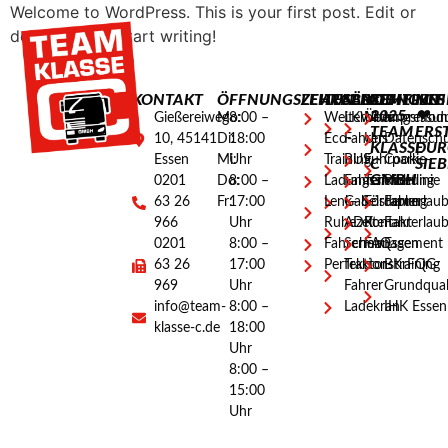
Welcome to WordPress. This is your first post. Edit or
delete it, then start writing!
KONTAKT
ÖFFNUNGSZEITEN
LEHRGÄNGE
AUSBILDUNGEN
ALLGEMEINES
RECHTLICH
©
MIT
2025
❤
Gießereiweg
Mo:
8:00 –
Weiterbildungsmod
LKW-
Über
Impressu
TEAM
ERS
10, 45141
Di:
18:00
Eco-
Fahrer
Uns
Datenschu
KLASSE
DUR
Essen
Mi:
Uhr
Training
BUS-
Fuhrpark
Cookie-
C
SIE
GMBH
0201
Do:
8:00 –
Ladungssicherung
Fahrer
Termine
Richtlinie
63 26
Fr:
17:00
Lenk- &
Gabelstapler
Förderung
Fahrerlau
966
Uhr
Ruhezeiten
ADR
Kontakt
Fahrerlau
0201
8:00 –
Fahrermanagement
Schein
FAQ
Essen
63 26
17:00
Perfektionstraining
Traktor-
BKrFQG
969
Uhr
Fahrer
Grundquali
info@team-
8:00 –
Ladekran
IHK Essen
klasse-c.de
18:00
Uhr
8:00 –
15:00
Uhr