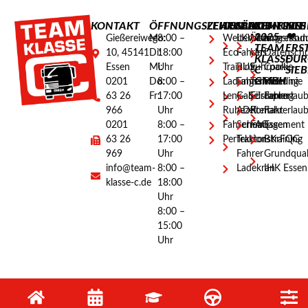
KONTAKT
ÖFFNUNGSZEITEN
LEHRGÄNGE
AUSBILDUNGEN
ALLGEMEINES
RECHTLICH
©
MIT
2025
❤
Gießereiweg
Mo:
8:00 –
Weiterbildungsmod
LKW-
Über
Impressu
TEAM
ERS
10, 45141
Di:
18:00
Eco-
Fahrer
Uns
Datenschu
KLASSE
DUR
Essen
Mi:
Uhr
Training
BUS-
Fuhrpark
Cookie-
C
SIE
GMBH
0201
Do:
8:00 –
Ladungssicherung
Fahrer
Termine
Richtlinie
63 26
Fr:
17:00
Lenk- &
Gabelstapler
Förderung
Fahrerlau
966
Uhr
Ruhezeiten
ADR
Kontakt
Fahrerlau
0201
8:00 –
Fahrermanagement
Schein
FAQ
Essen
63 26
17:00
Perfektionstraining
Traktor-
BKrFQG
969
Uhr
Fahrer
Grundquali
info@team-
8:00 –
Ladekran
IHK Essen
klasse-c.de
18:00
Uhr
8:00 –
15:00
Uhr